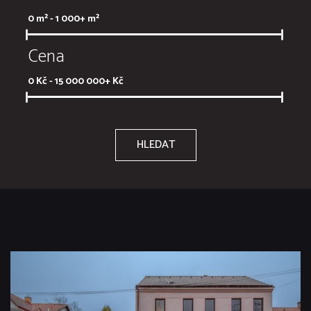
0
m² -
1 000+
m²
Cena
0
Kč -
15 000 000+
Kč
HLEDAT