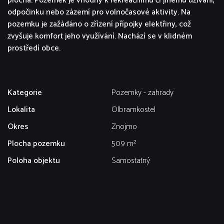
plocha. Pozemek je vhodný k rekreačnímu či jinému užívání,
odpočinku nebo zázemí pro volnočasové aktivity. Na
pozemku je zažádáno o zřízení přípojky elektřiny, což
zvyšuje komfort jeho využívání. Nachází se v klidném
prostředí obce.
Kategorie
Pozemky - zahrady
Lokalita
Olbramkostel
Okres
Znojmo
Plocha pozemku
509 m²
Poloha objektu
Samostatný