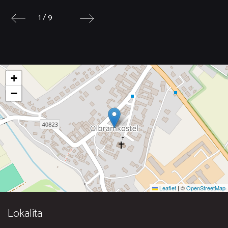
1 / 9
+
−
Leaflet
|
©
OpenStreetMap
Lokalita